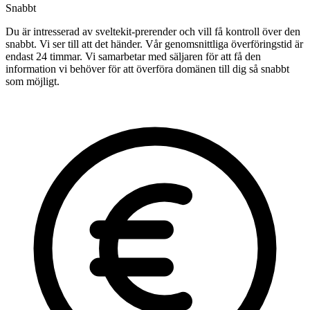
Snabbt
Du är intresserad av sveltekit-prerender och vill få kontroll över den
snabbt. Vi ser till att det händer. Vår genomsnittliga överföringstid är
endast 24 timmar. Vi samarbetar med säljaren för att få den
information vi behöver för att överföra domänen till dig så snabbt
som möjligt.