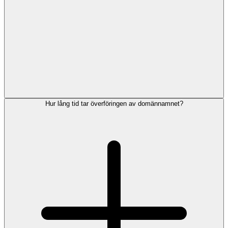
Hur lång tid tar överföringen av domännamnet?