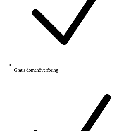
Gratis
domänöverföring